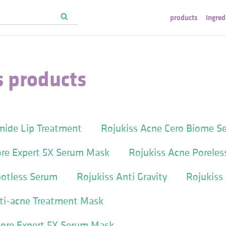
products
ingred
s products
mide Lip Treatment
Rojukiss Acne Cero Biome S
ore Expert 5X Serum Mask
Rojukiss Acne Porele
potless Serum
Rojukiss Anti Gravity
Rojukiss 
ti-acne Treatment Mask
Pore Expert 5X Serum Mask