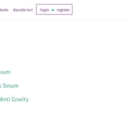
ients
decode inci
login
register
erum
ss Serum
Anti Gravity