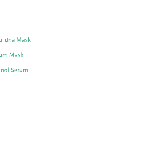
ju-dna Mask
erum Mask
inol Serum