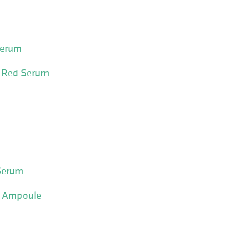
Serum
s Red Serum
Serum
er Ampoule