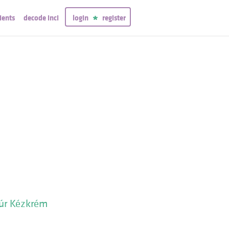
ients
decode inci
login
register
túr Kézkrém