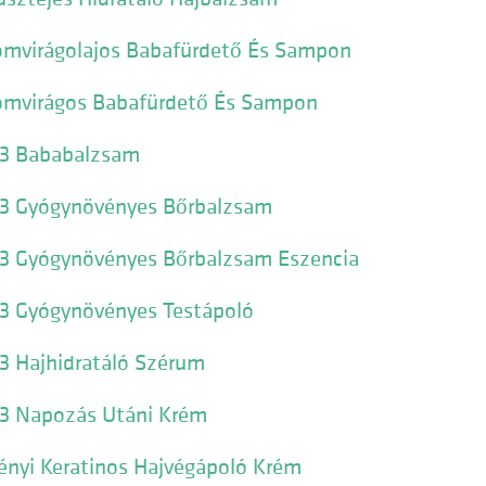
ömvirágolajos Babafürdető És Sampon
ömvirágos Babafürdető És Sampon
13 Bababalzsam
13 Gyógynövényes Bőrbalzsam
13 Gyógynövényes Bőrbalzsam Eszencia
13 Gyógynövényes Testápoló
3 Hajhidratáló Szérum
13 Napozás Utáni Krém
ényi Keratinos Hajvégápoló Krém