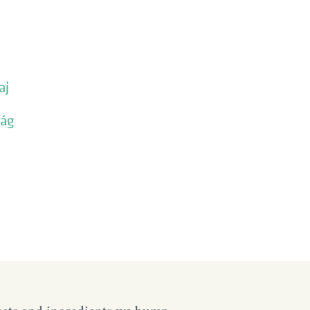
aj
rág