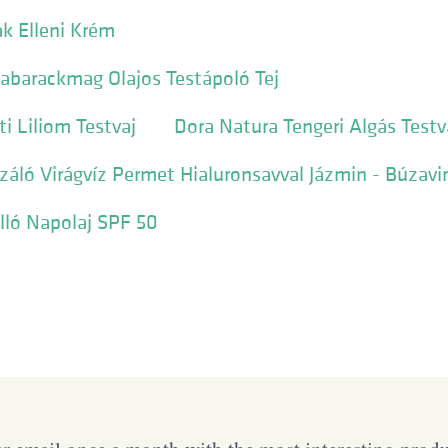
ák Elleni Krém
abarackmag Olajos Testápoló Tej
i Liliom Testvaj
Dora Natura Tengeri Algás Testv
záló Virágvíz Permet Hialuronsavval Jázmin - Búzavi
lló Napolaj SPF 50