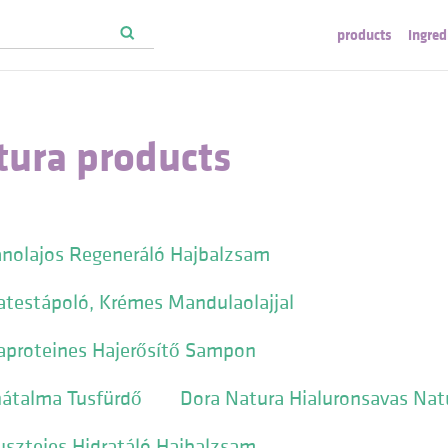
products
ingred
tura products
ánolajos Regeneráló Hajbalzsam
atestápoló, Krémes Mandulaolajjal
aproteines Hajerősítő Sampon
nátalma Tusfürdő
Dora Natura Hialuronsavas Na
usztejes Hidratáló Hajbalzsam